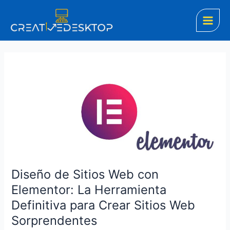
Ir
Main
al
Men
contenido
Diseño
de
Sitios
Web
con
Elementor:
La
Herramienta
Definitiva
Diseño de Sitios Web con
para
Elementor: La Herramienta
Crear
Definitiva para Crear Sitios Web
Sitios
Web
Sorprendentes
Sorprendentes