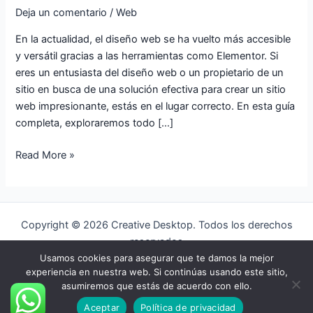
Deja un comentario
/
Web
En la actualidad, el diseño web se ha vuelto más accesible
y versátil gracias a las herramientas como Elementor. Si
eres un entusiasta del diseño web o un propietario de un
sitio en busca de una solución efectiva para crear un sitio
web impresionante, estás en el lugar correcto. En esta guía
completa, exploraremos todo […]
Read More »
Copyright © 2026 Creative Desktop. Todos los derechos
reservados
Usamos cookies para asegurar que te damos la mejor
Aviso legal
experiencia en nuestra web. Si continúas usando este sitio,
Política de Cookies
asumiremos que estás de acuerdo con ello.
Aviso de Privacidad
Aceptar
Política de privacidad