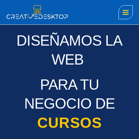
Ir
Main
al
Men
contenido
DISEÑAMOS LA
WEB
PARA TU
NEGOCIO DE
CURSOS