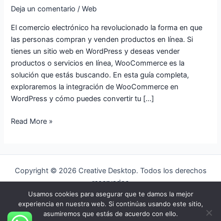
Deja un comentario
/
Web
Línea
El comercio electrónico ha revolucionado la forma en que
las personas compran y venden productos en línea. Si
tienes un sitio web en WordPress y deseas vender
productos o servicios en línea, WooCommerce es la
solución que estás buscando. En esta guía completa,
exploraremos la integración de WooCommerce en
WordPress y cómo puedes convertir tu […]
Read More »
Copyright © 2026 Creative Desktop. Todos los derechos
reservados
Usamos cookies para asegurar que te damos la mejor
Aviso legal
experiencia en nuestra web. Si continúas usando este sitio,
Política de Cookies
asumiremos que estás de acuerdo con ello.