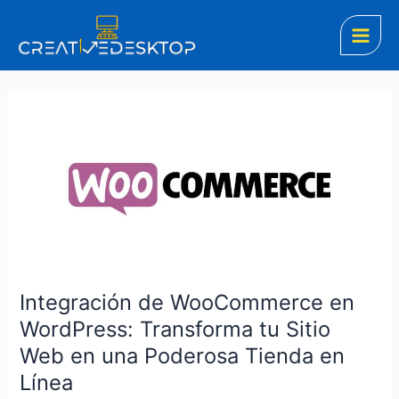
Ir
Main
al
Men
contenido
Integración
de
WooCommerce
en
WordPress:
Transforma
tu
Sitio
Web
Integración de WooCommerce en
en
WordPress: Transforma tu Sitio
una
Web en una Poderosa Tienda en
Poderosa
Tienda
Línea
en