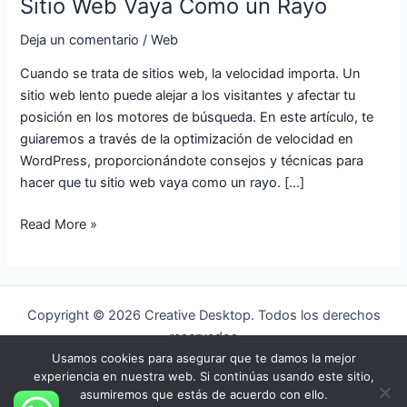
Sitio Web Vaya Como un Rayo
Rayo
Deja un comentario
/
Web
Cuando se trata de sitios web, la velocidad importa. Un
sitio web lento puede alejar a los visitantes y afectar tu
posición en los motores de búsqueda. En este artículo, te
guiaremos a través de la optimización de velocidad en
WordPress, proporcionándote consejos y técnicas para
hacer que tu sitio web vaya como un rayo. […]
Read More »
Copyright © 2026 Creative Desktop. Todos los derechos
reservados
Usamos cookies para asegurar que te damos la mejor
Aviso legal
experiencia en nuestra web. Si continúas usando este sitio,
Política de Cookies
asumiremos que estás de acuerdo con ello.