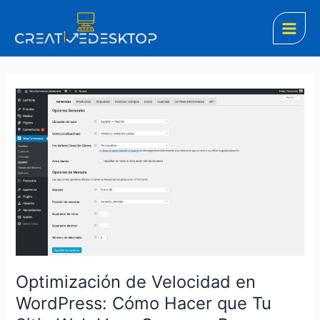
Ir
Main
al
Men
contenido
Optimización
de
Velocidad
en
WordPress:
Cómo
Hacer
que
Tu
Sitio
Web
Optimización de Velocidad en
Vaya
WordPress: Cómo Hacer que Tu
Como
un