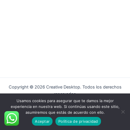
Copyright © 2026 Creative Desktop. Todos los derechos
reservados
Usamos cookies para asegurar que te damos la mejor
Aviso legal
experiencia en nuestra web. Si continúas usando este sitio,
Política de Cookies
asumiremos que estás de acuerdo con ello.
Aviso de Privacidad
Aceptar
Política de privacidad